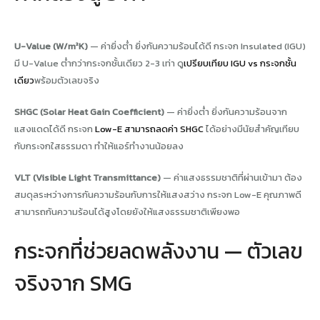
U-Value (W/m²K)
— ค่ายิ่งต่ำ ยิ่งกันความร้อนได้ดี กระจก Insulated (IGU)
มี U-Value ต่ำกว่ากระจกชั้นเดียว 2-3 เท่า ดู
เปรียบเทียบ IGU vs กระจกชั้น
เดียว
พร้อมตัวเลขจริง
SHGC (Solar Heat Gain Coefficient)
— ค่ายิ่งต่ำ ยิ่งกันความร้อนจาก
แสงแดดได้ดี กระจก
Low-E สามารถลดค่า SHGC
ได้อย่างมีนัยสำคัญเทียบ
กับกระจกใสธรรมดา ทำให้แอร์ทำงานน้อยลง
VLT (Visible Light Transmittance)
— ค่าแสงธรรมชาติที่ผ่านเข้ามา ต้อง
สมดุลระหว่างการกันความร้อนกับการให้แสงสว่าง กระจก Low-E คุณภาพดี
สามารถกันความร้อนได้สูงโดยยังให้แสงธรรมชาติเพียงพอ
กระจกที่ช่วยลดพลังงาน — ตัวเลข
จริงจาก SMG