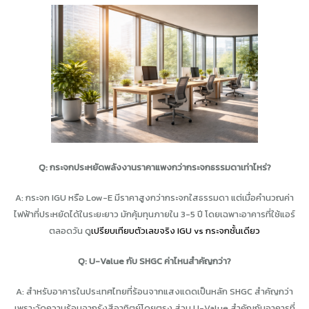
Q: กระจกประหยัดพลังงานราคาแพงกว่ากระจกธรรมดาเท่าไหร่?
A: กระจก IGU หรือ Low-E มีราคาสูงกว่ากระจกใสธรรมดา แต่เมื่อคำนวณค่า
ไฟฟ้าที่ประหยัดได้ในระยะยาว มักคุ้มทุนภายใน 3-5 ปี โดยเฉพาะอาคารที่ใช้แอร์
ตลอดวัน ดู
เปรียบเทียบตัวเลขจริง IGU vs กระจกชั้นเดียว
Q: U-Value กับ SHGC ค่าไหนสำคัญกว่า?
A: สำหรับอาคารในประเทศไทยที่ร้อนจากแสงแดดเป็นหลัก SHGC สำคัญกว่า
เพราะวัดความร้อนจากรังสีอาทิตย์โดยตรง ส่วน U-Value สำคัญกับอาคารที่