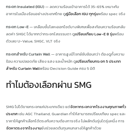
กระจก Insulated (IGU)
— ลดความร้อนเข้าอาคารได้ 35-65% เหมาะกับ
อาคารในเมืองร้อนอย่างประเทศไทย ดู
คู่มือเลือก IGU ทุกรุ่น
พร้อม spec จริง
กระจก Low-E
— เคลือบชั้นโลหะออกไซด์บางพิเศษเพื่อสะท้อนความร้อนกลับ
ลดค่า SHGC ได้มากกว่ากระจกใสธรรมดา ดู
เปรียบเทียบ Low-E 8 รุ่น
พร้อม
ตัวเลข U-Value, SHGC, VLT จริง
กระจกสำหรับ Curtain Wall
— อาคารสูงมีโจทย์ซับซ้อนกว่า ต้องดูทั้งความ
ร้อน ความปลอดภัย เสียง แสง และน้ำหนัก ดู
เปรียบเทียบกระจก 5 ประเภท
สำหรับ Curtain Wall
พร้อม Decision Guide ครบ 5 มิติ
ทำไมต้องเลือกผ่าน SMG
SMG ไม่ได้ขายกระจกแค่ประเภทเดียว แต่
จัดหากระจกจากโรงงานคุณภาพทั่ว
ประเทศ
เช่น AGC Thailand, Guardian ทำให้สามารถเปรียบเทียบ spec และ
ราคาให้ลูกค้าเลือกได้ตรงกับความต้องการจริง ไม่ผลักดันรุ่นใดรุ่นหนึ่ง การ
จัดหาตรงจากโรงงาน
ยังช่วยลดต้นทุนคนกลางให้ลูกค้าด้วย