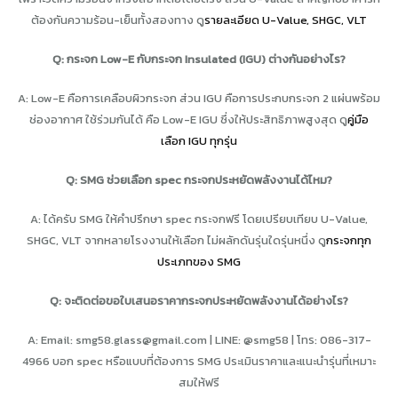
ต้องกันความร้อน-เย็นทั้งสองทาง ดู
รายละเอียด U-Value, SHGC, VLT
Q: กระจก Low-E กับกระจก Insulated (IGU) ต่างกันอย่างไร?
A: Low-E คือการเคลือบผิวกระจก ส่วน IGU คือการประกบกระจก 2 แผ่นพร้อม
ช่องอากาศ ใช้ร่วมกันได้ คือ Low-E IGU ซึ่งให้ประสิทธิภาพสูงสุด ดู
คู่มือ
เลือก IGU ทุกรุ่น
Q: SMG ช่วยเลือก spec กระจกประหยัดพลังงานได้ไหม?
A: ได้ครับ SMG ให้คำปรึกษา spec กระจกฟรี โดยเปรียบเทียบ U-Value,
SHGC, VLT จากหลายโรงงานให้เลือก ไม่ผลักดันรุ่นใดรุ่นหนึ่ง ดู
กระจกทุก
ประเภทของ SMG
Q: จะติดต่อขอใบเสนอราคากระจกประหยัดพลังงานได้อย่างไร?
A: Email:
smg58.glass@gmail.com
| LINE: @smg58 | โทร: 086-317-
4966 บอก spec หรือแบบที่ต้องการ SMG ประเมินราคาและแนะนำรุ่นที่เหมาะ
สมให้ฟรี