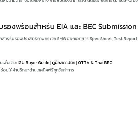
ดส่งตามตารางงานก่อสร้าง การสั่งตรงจาก SMG ตัดขั้นตอนการรอ Sub-Order แ
รับรองพร้อมสำหรับ EIA และ BEC Submission
อกสารรับรองประสิทธิภาพกระจก SMG ออกเอกสาร Spec Sheet, Test Report และ
พิ่มเติม:
IGU Buyer Guide
|
คู่มือสถาปนิก
|
OTTV & Thai BEC
อมให้คำปรึกษาด้านเทคนิคฟรีทุกวันทำการ