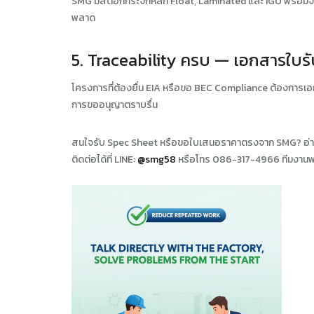
SMG มีสต็อกกระจกหลัก Float, Laminated และ IGU พร้อมจั
พลาด
5. Traceability ครบ — เอกสารใบ
โครงการที่ต้องยื่น EIA หรือขอ BEC Compliance ต้องการเ
การขออนุญาตราบรื่น
สนใจรับ Spec Sheet หรือขอใบเสนอราคาตรงจาก SMG? อ่านเ
ติดต่อได้ที่ LINE:
@smg58
หรือโทร 086-317-4966 ทีมงานพร้