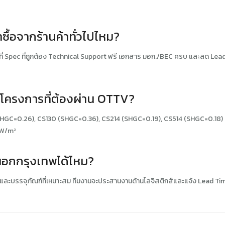
ื้อจากร้านค้าทั่วไปไหม?
าอยู่ที่ Spec ที่ถูกต้อง Technical Support ฟรี เอกสาร มอก./BEC ครบ และลด L
โครงการที่ต้องผ่าน OTTV?
 (SHGC=0.26), CS130 (SHGC=0.36), CS214 (SHGC=0.19), CS514 (SHGC=0.18) 
 W/m²
นอกกรุงเทพได้ไหม?
ษและบรรจุภัณฑ์ที่เหมาะสม ทีมงานจะประสานงานด้านโลจิสติกส์และแจ้ง Lead T