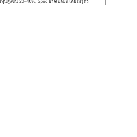
นทุนสูงขึ้น 20–40%, Spec อาจเปลี่ยนโดยไม่รู้ตัว