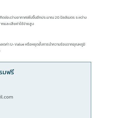
เกิดช่องว่างอากาศเพิ่มขึ้นอีกประมาณ 20 มิลลิเมตร ระหว่าง
ากและเสียค่าใช้จ่ายสูง
ารถลดค่า U-Value หรือหยุดยั้งการนำความร้อนจากอุณหภูมิ
ำ
รมฟรี
il.com