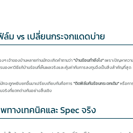
ฟิล์ม vs เปลี่ยนกระจกแดดบ่าย
รตรงๆ เจ้าของบ้านหลายท่านมักจะเกิดคำถามว่า
"บ้านร้อนทำยังไง"
เพราะปัญหาความร
องหาวิธีแก้บ้านร้อนที่เห็นผลจริงและคุ้มค่ากับการลงทุนจึงเป็นสิ่งสำคัญที่สุด
ี่มักจะถูกหยิบยกขึ้นมาเปรียบเทียบกันคือการ
"ติดฟิล์มกันร้อนกระจกเดิม"
หรือกา
ิงที่แตกต่างกันอย่างสิ้นเชิง
าพทางเทคนิคและ Spec จริง