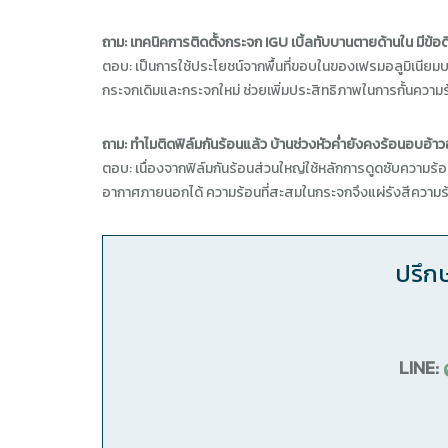
ถาม: เทคนิคการติดตั้งกระจก IGU เบิ้ลทับบานตายด้านใน มีข้อ
ตอบ: เป็นการใช้ประโยชน์จากพื้นที่ขอบในของเฟรมอลูมิเนียมบา
กระจกเดิมและกระจกใหม่ ช่วยเพิ่มประสิทธิภาพในการกั้นความร้
ถาม: ทำไมติดฟิล์มกันร้อนแล้ว บ้านช่วงหัวค่ำยังคงร้อนอบอ้าวอ
ตอบ: เนื่องจากฟิล์มกันร้อนส่วนใหญ่ใช้หลักการดูดซับความร
อากาศภายนอกได้ ความร้อนที่สะสมในกระจกจึงแผ่รังสีความร้อ
ปรึก
LINE: