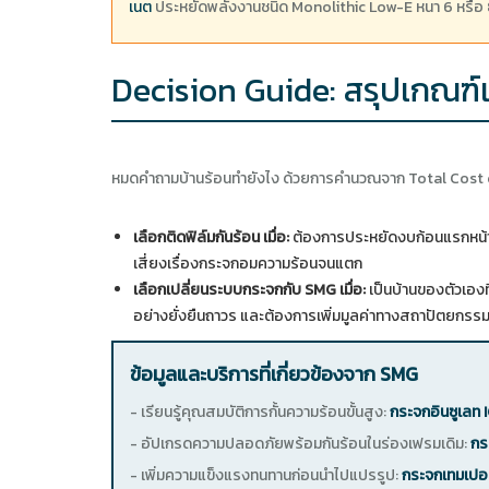
เนต
ประหยัดพลังงานชนิด Monolithic Low-E หนา 6 หรือ 8 
Decision Guide: สรุปเกณฑ์เ
หมดคำถามบ้านร้อนทำยังไง ด้วยการคำนวณจาก Total Cost of
เลือกติดฟิล์มกันร้อน เมื่อ:
ต้องการประหยัดงบก้อนแรกหน้างา
เสี่ยงเรื่องกระจกอมความร้อนจนแตก
เลือกเปลี่ยนระบบกระจกกับ SMG เมื่อ:
เป็นบ้านของตัวเองท
อย่างยั่งยืนถาวร และต้องการเพิ่มมูลค่าทางสถาปัตยกรรมใ
ข้อมูลและบริการที่เกี่ยวข้องจาก SMG
- เรียนรู้คุณสมบัติการกั้นความร้อนขั้นสูง:
กระจกอินซูเลท
- อัปเกรดความปลอดภัยพร้อมกันร้อนในร่องเฟรมเดิม:
กร
- เพิ่มความแข็งแรงทนทานก่อนนำไปแปรรูป:
กระจกเทมเปอร