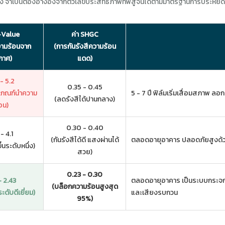
ไง จำเป็นต้องอ้างอิงจากตัวเลขประสิทธิภาพที่พิสูจน์ได้ตามมาตรฐานการประหยัดพ
-Value
ค่า SHGC
ามร้อนจาก
(การกันรังสีความร้อน
กาศ)
แดด)
- 5.2
0.35 - 0.45
นเกณฑ์นำความ
5 - 7 ปี ฟิล์มเริ่มเสื่อมสภาพ
(ลดรังสีได้ปานกลาง)
อน)
0.30 - 0.40
- 4.1
(กันรังสีได้ดี แสงผ่านได้
ตลอดอายุอาคาร ปลอดภัยสูงด้วยชั
้นระดับหนึ่ง)
สวย)
0.23 - 0.30
- 2.43
ตลอดอายุอาคาร เป็นระบบกระจกส
(บล็อกความร้อนสูงสุด
ะดับดีเยี่ยม)
และเสียงรบกวน
95%)