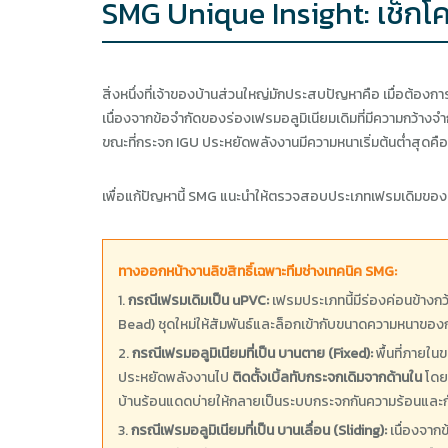
SMG Unique Insight: เช็กโค
สิ่งหนึ่งที่เจ้าของบ้านส่วนใหญ่มักประสบปัญหาคือ เมื่อต้อง
เนื่องจากข้อจำกัดของร่องเฟรมอลูมิเนียมเดิมที่มีความกว้าง
ขณะที่กระจก IGU ประหยัดพลังงานมีความหนาเริ่มต้นต่ำสุดคือ 
เพื่อแก้ปัญหานี้ SMG แนะนำให้ตรวจสอบประเภทเฟรมเดิมของท่า
ทางออกหน้างานลิขสิทธิ์เฉพาะทีมช่างเทคนิค SMG:
1.
กรณีเฟรมเดิมเป็น uPVC:
เฟรมประเภทนี้มีร่องค่อนข้างกว้
Bead) ชุดใหม่ให้สัมพันธ์และล็อกเข้ากับขนาดความหนาของก
2.
กรณีเฟรมอลูมิเนียมที่เป็น บานตาย (Fixed):
พื้นที่ภายใ
ประหยัดพลังงานไป
ติดตั้งเบิ้ลทับกระจกเดิมจากด้านใน
โดยไ
บ้านร้อนแดดบ่ายให้กลายเป็นระบบกระจกกันความร้อนและ
3.
กรณีเฟรมอลูมิเนียมที่เป็น บานเลื่อน (Sliding):
เนื่องจากข