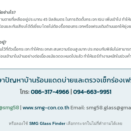
ดีอย่างไร?
นตายที่เหลืออยู่ประมาณ 45 มิลลิเมตร ในการติดตั้งกระจก IGU เพิ่มเข้าไป ทำให้
อนและกันเสียงได้ดีเยี่ยม โดยไม่ต้องรื้อถอนกระจกหรือเฟรมเดิมด้านนอกให้ยุ่งย
ยู่?
้อนไว้ที่ตัวเนื้อกระจก ทำให้กระจกสะสมความร้อนสูงมาก ประกอบกับฟิล์มไม่สาม
นเข้ามาในบ้านอย่างต่อเนื่องแม้แดดจะหมดไปแล้ว ทำให้แอร์ทำงานหนักในช่วงค่
ษาปัญหาบ้านร้อนแดดบ่ายและตรวจเช็กร่องเฟ
โทร:
086-317-4966
|
094-663-9951
@smg58
|
www.smg-con.co.th
Email:
smg58.glass@gma
หรือลองใช้
SMG Glass Finder
เลือกกระจกในไม่กี่คำถามได้เลย