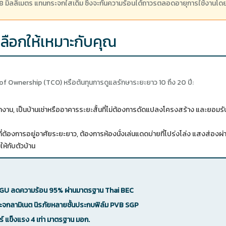
มิลลิเมตร แทนกระจกใสเดิม ซึ่งจะกั้นความร้อนได้ถาวรตลอดอายุการใช้งานโดยที
ลือกให้เหมาะกับคุณ
 Ownership (TCO) หรือต้นทุนการดูแลรักษาระยะยาว 10 ถึง 20 ปี:
น, เป็นบ้านเช่าหรืออาคารระยะสั้นที่ไม่ต้องการดัดแปลงโครงสร้าง และยอมรับได
ี่ต้องการอยู่อาศัยระยะยาว, ต้องการห้องนั่งเล่นแดดบ่ายที่โปร่งโล่ง แสงส่อง
ห้กับตัวบ้าน
 IGU ลดความร้อน 95% ผ่านมาตรฐาน Thai BEC
ะจกลามิเนต นิรภัยหลายชั้นประกบฟิล์ม PVB SGP
์ แข็งแรง 4 เท่า มาตรฐาน มอก.