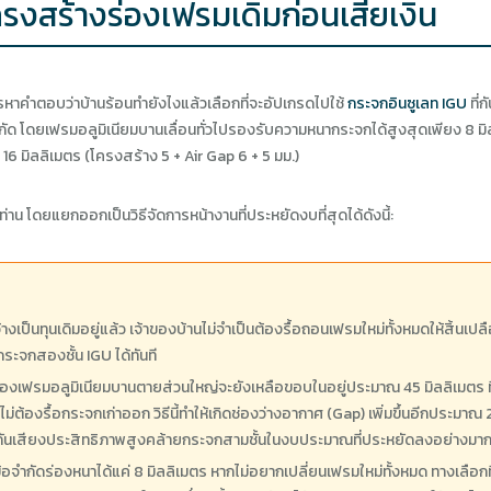
รงสร้างร่องเฟรมเดิมก่อนเสียเงิน
การหาคำตอบว่าบ้านร้อนทำยังไงแล้วเลือกที่จะอัปเกรดไปใช้
กระจกอินซูเลท IGU
ที่
จำกัด โดยเฟรมอลูมิเนียมบานเลื่อนทั่วไปรองรับความหนากระจกได้สูงสุดเพียง 8 
16 มิลลิเมตร (โครงสร้าง 5 + Air Gap 6 + 5 มม.)
น โดยแยกออกเป็นวิธีจัดการหน้างานที่ประหยัดงบที่สุดได้ดังนี้:
างเป็นทุนเดิมอยู่แล้ว เจ้าของบ้านไม่จำเป็นต้องรื้อถอนเฟรมใหม่ทั้งหมดให้สิ้นเ
ระจกสองชั้น IGU ได้ทันที
นของเฟรมอลูมิเนียมบานตายส่วนใหญ่จะยังเหลือขอบในอยู่ประมาณ 45 มิลลิเมตร ท
ม่ต้องรื้อกระจกเก่าออก วิธีนี้ทำให้เกิดช่องว่างอากาศ (Gap) เพิ่มขึ้นอีกประม
กันเสียงประสิทธิภาพสูงคล้ายกระจกสามชั้นในงบประมาณที่ประหยัดลงอย่างมา
้อจำกัดร่องหนาได้แค่ 8 มิลลิเมตร หากไม่อยากเปลี่ยนเฟรมใหม่ทั้งหมด ทางเลือกที