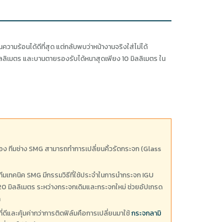
กันความร้อนได้ดีที่สุด แต่กลับพบว่าหน้างานจริงใส่ไม่ได้
มิลลิเมตร และบานตายรองรับได้หนาสุดเพียง 10 มิลลิเมตร ใน
ปลือง ทีมช่าง SMG สามารถทำการเปลี่ยนคิ้วรัดกระจก (Glass
ีมเทคนิค SMG มีกรรมวิธีที่ใช้ประจำในการนำกระจก IGU
าณ 20 มิลลิเมตร ระหว่างกระจกเดิมและกระจกใหม่ ช่วยอัปเกรด
ก
่ดีและคุ้มค่ากว่าการติดฟิล์มคือการเปลี่ยนมาใช้
กระจกลามิ