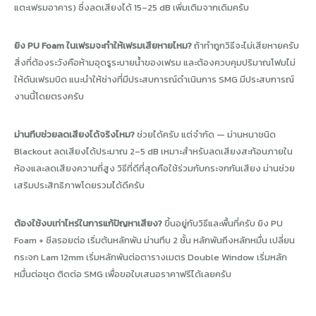
แตะเฟรมอาคาร) ซึ่งลดเสียงได้ 15–25 dB เพิ่มเติมจากเดิมครับ
ยิง PU Foam ในเฟรมจะทำให้เฟรมเสียหายไหม?
ถ้าทำถูกวิธีจะไม่เสียหายครับ
สิ่งที่ต้องระวังคือห้ามอุดรูระบายน้ำของเฟรม และต้องควบคุมปริมาณโฟมไม่
ให้ดันเฟรมบิด แนะนำให้ช่างที่มีประสบการณ์ดำเนินการ SMG มีประสบการณ์
งานนี้โดยตรงครับ
ม่านทึบช่วยลดเสียงได้จริงไหม?
ช่วยได้ครับ แต่จำกัด — ม่านหนาชนิด
Blackout ลดเสียงได้ประมาณ 2–5 dB เหมาะสำหรับลดเสียงสะท้อนภายใน
ห้องและลดเสียงความถี่สูง วิธีที่ดีที่สุดคือใช้ร่วมกับกระจกกันเสียง ม่านช่วย
เสริมประสิทธิภาพโดยรวมได้ดีครับ
ต้องใช้งบเท่าไหร่ในการแก้ปัญหาเสียง?
ขึ้นอยู่กับวิธีและพื้นที่ครับ ยิง PU
Foam + ซีลรอยต่อ เริ่มต้นหลักพัน ม่านทึบ 2 ชั้น หลักพันถึงหลักหมื่น เปลี่ยน
กระจก Lam 12mm เริ่มหลักพันต่อตารางเมตร Double Window เริ่มหลัก
หมื่นต่อชุด ติดต่อ SMG เพื่อขอใบเสนอราคาฟรีได้เลยครับ