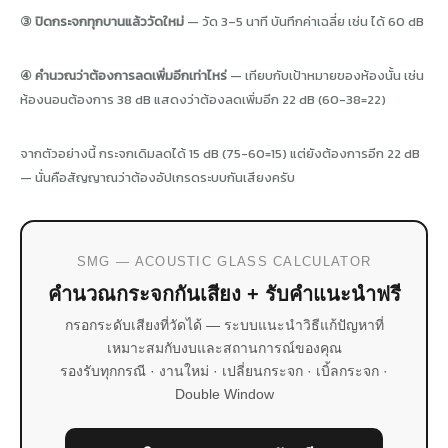
③ ปิดกระจกทุกบานแล้ววัดใหม่
— วัด 3–5 นาที บันทึกค่าเฉลี่ย เช่น ได้ 60 dB
④ คำนวณว่าต้องการลดเพิ่มอีกเท่าไหร่
— เทียบกับเป้าหมายของห้องนั้น เช่น
ห้องนอนต้องการ 38 dB แสดงว่าต้องลดเพิ่มอีก 22 dB (60-38=22)
จากตัวอย่างนี้ กระจกเดิมลดได้ 15 dB (75-60=15) แต่ยังต้องการอีก 22 dB
— นั่นคือสัญญาณว่าต้องอัปเกรดระบบกันเสียงครับ
SMG — ACOUSTIC GLASS CALCULATOR
คำนวณกระจกกันเสียง + รับคำแนะนำฟรี
กรอกระดับเสียงที่วัดได้ — ระบบแนะนำวิธีแก้ปัญหาที่
เหมาะสมกับงบและสถานการณ์ของคุณ
รองรับทุกกรณี · งานใหม่ · เปลี่ยนกระจก · เบิ้ลกระจก ·
Double Window