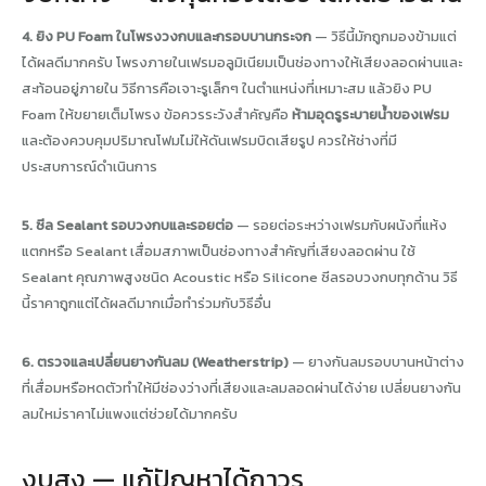
4. ยิง PU Foam ในโพรงวงกบและกรอบบานกระจก
— วิธีนี้มักถูกมองข้ามแต่
ได้ผลดีมากครับ โพรงภายในเฟรมอลูมิเนียมเป็นช่องทางให้เสียงลอดผ่านและ
สะท้อนอยู่ภายใน วิธีการคือเจาะรูเล็กๆ ในตำแหน่งที่เหมาะสม แล้วยิง PU
Foam ให้ขยายเต็มโพรง ข้อควรระวังสำคัญคือ
ห้ามอุดรูระบายน้ำของเฟรม
และต้องควบคุมปริมาณโฟมไม่ให้ดันเฟรมบิดเสียรูป ควรให้ช่างที่มี
ประสบการณ์ดำเนินการ
5. ซีล Sealant รอบวงกบและรอยต่อ
— รอยต่อระหว่างเฟรมกับผนังที่แห้ง
แตกหรือ Sealant เสื่อมสภาพเป็นช่องทางสำคัญที่เสียงลอดผ่าน ใช้
Sealant คุณภาพสูงชนิด Acoustic หรือ Silicone ซีลรอบวงกบทุกด้าน วิธี
นี้ราคาถูกแต่ได้ผลดีมากเมื่อทำร่วมกับวิธีอื่น
6. ตรวจและเปลี่ยนยางกันลม (Weatherstrip)
— ยางกันลมรอบบานหน้าต่าง
ที่เสื่อมหรือหดตัวทำให้มีช่องว่างที่เสียงและลมลอดผ่านได้ง่าย เปลี่ยนยางกัน
ลมใหม่ราคาไม่แพงแต่ช่วยได้มากครับ
งบสูง — แก้ปัญหาได้ถาวร