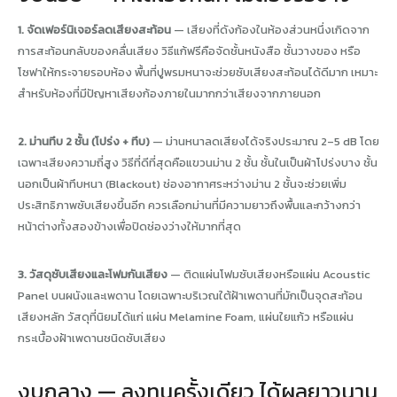
1. จัดเฟอร์นิเจอร์ลดเสียงสะท้อน
— เสียงที่ดังก้องในห้องส่วนหนึ่งเกิดจาก
การสะท้อนกลับของคลื่นเสียง วิธีแก้ฟรีคือจัดชั้นหนังสือ ชั้นวางของ หรือ
โซฟาให้กระจายรอบห้อง พื้นที่ปูพรมหนาจะช่วยซับเสียงสะท้อนได้ดีมาก เหมาะ
สำหรับห้องที่มีปัญหาเสียงก้องภายในมากกว่าเสียงจากภายนอก
2. ม่านทึบ 2 ชั้น (โปร่ง + ทึบ)
— ม่านหนาลดเสียงได้จริงประมาณ 2–5 dB โดย
เฉพาะเสียงความถี่สูง วิธีที่ดีที่สุดคือแขวนม่าน 2 ชั้น ชั้นในเป็นผ้าโปร่งบาง ชั้น
นอกเป็นผ้าทึบหนา (Blackout) ช่องอากาศระหว่างม่าน 2 ชั้นจะช่วยเพิ่ม
ประสิทธิภาพซับเสียงขึ้นอีก ควรเลือกม่านที่มีความยาวถึงพื้นและกว้างกว่า
หน้าต่างทั้งสองข้างเพื่อปิดช่องว่างให้มากที่สุด
3. วัสดุซับเสียงและโฟมกันเสียง
— ติดแผ่นโฟมซับเสียงหรือแผ่น Acoustic
Panel บนผนังและเพดาน โดยเฉพาะบริเวณใต้ฝ้าเพดานที่มักเป็นจุดสะท้อน
เสียงหลัก วัสดุที่นิยมได้แก่ แผ่น Melamine Foam, แผ่นใยแก้ว หรือแผ่น
กระเบื้องฝ้าเพดานชนิดซับเสียง
งบกลาง — ลงทุนครั้งเดียว ได้ผลยาวนาน