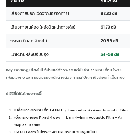
รายการ
ค่าที่วัดได้
เสียงภายนอก (วัดจากนอกอาคาร)
82.32 dB
เสียงภายในห้อง (หลังปิดหน้าต่างเดิม)
61.73 dB
กระจกเดิมลดเสียงได้
20.59 dB
เป้าหมายหลังปรับปรุง
54–58 dB
Key Finding:
เสียงไม่ได้ผ่านแค่ตัวกระจก แต่ยังผ่านรางบานเลื่อน โพรง
เฟรม วงกบ และรอยต่อรอบหน้าต่างด้วย การแก้ปัญหาจึงต้องทำเป็นระบบ
6 วิธีที่ใช้ในโครงการนี้:
เปลี่ยนกระจกบานเลื่อน 4 แผ่น → Laminated 4+4mm Acoustic Film
เบิ้ลกระจกช่อง Fixed 4 ช่อง → Lam 4+4mm Acoustic Film + Air
Gap 35–37mm
ยิง PU Foam ในโพรงวงกบและกรอบบานอลูมิเนียม