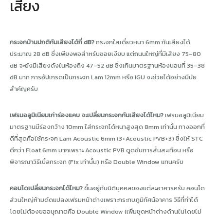
เสียง
กระจกบ้านปกติกันเสียงได้กี่ dB?
กระจกใสเดี่ยวหนา 6mm กันเสียงได้
ประมาณ 28 dB ซึ่งเพียงพอสำหรับซอยเงียบ แต่ถนนใหญ่ที่มีเสียง 75–80
dB จะยังมีเสียงดังในห้องถึง 47–52 dB ซึ่งเกินมาตรฐานห้องนอนที่ 35–38
dB มาก การอัปเกรดเป็นกระจก Lam 12mm หรือ IGU จะช่วยได้อย่างมีนัย
สำคัญครับ
เฟรมอลูมิเนียมเก่าร่องแคบ จะเปลี่ยนกระจกกันเสียงได้ไหม?
เฟรมอลูมิเนียม
มาตรฐานมีร่องกว้าง 10mm ใส่กระจกได้หนาสูงสุด 8mm เท่านั้น ทางออกที่
ดีที่สุดคือใช้กระจก Lam Acoustic 6mm (3+Acoustic PVB+3) ซึ่งให้ STC
ดีกว่า Float 6mm มากเพราะ Acoustic PVB ดูดซับการสั่นสะเทือน หรือ
พิจารณาวิธีเบิ้ลกระจก (Fix เท่านั้น) หรือ Double Window แทนครับ
คอนโดเปลี่ยนกระจกได้ไหม?
ขึ้นอยู่กับนิติบุคคลของแต่ละอาคารครับ คอนโด
ส่วนใหญ่ห้ามดัดแปลงเฟรมหน้าต่างเพราะกระทบภูมิทัศน์อาคาร วิธีที่ทำได้
โดยไม่ต้องขออนุญาตคือ Double Window (เพิ่มชุดหน้าต่างด้านในโดยไม่