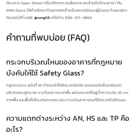
ต้องการ Spec Sheet หรือปรึกษาการเลือกกระจกสำหรับโครงการ? ทีม
SMG Glass ให้คำปรึกษาด้านเทคนิคสำหรับสถาปนิกและผู้รับเหมาโดยเฉพาะ
ติดต่อได้ที่ LINE:
@smg58
หรือโทร 086-317-4966
คำถามที่พบบ่อย (FAQ)
กระจกบริเวณไหนของอาคารที่กฎหมาย
บังคับให้ใช้ Safety Glass?
กฎกระทรวง ฉบับที่ 55 กำหนดให้ใช้กระจกนิรภัย (เทมเปอร์หรือลามิเนต)
บริเวณประตูกระจก ราวกันตก กระจกพื้น ผนังกระจกที่อยู่ต่ำกว่าระดับ 45 cm
จากพื้น และพื้นที่เสี่ยงต่อการชน เช่น ทางเดินสาธารณะที่มีกระจกไม่มีกรอบ
ความแตกต่างระหว่าง AN, HS และ TP คือ
อะไร?