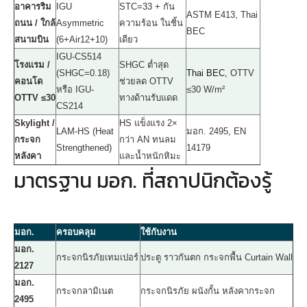
อาคารริม
IGU
STC=33 + กัน
ASTM E413, Thai
ถนน / ใกล้
Asymmetric
ความร้อน ในชิ้น
BEC
สนามบิน
(6+Air12+10)
เดียว
IGU-CS514
โรงแรม /
SHGC ต่ำสุด
(SHGC=0.18)
Thai BEC
, OTTV
คอนโด
ช่วยลด OTTV
หรือ IGU-
≤30 W/m²
OTTV ≤30
ทางด้านรับแดด
CS214
Skylight /
HS แข็งแรง 2×
LAM-HS (Heat
มอก. 2495, EN
กระจก
กว่า AN ทนลม
Strengthened)
14179
หลังคา
และน้ำหนักหิมะ
มาตรฐาน มอก. ที่สถาปนิกต้องรู้
มอก.
ครอบคลุม
ใช้กับงาน
มอก.
กระจกนิรภัยเทมเปอร์
ประตู ราวกันตก กระจกพื้น Curtain Wall
2127
มอก.
กระจกลามิเนต
กระจกนิรภัย ผนังกั้น หลังคากระจก
2495