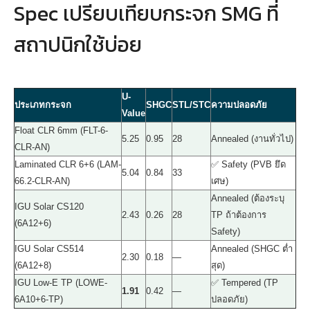
Spec เปรียบเทียบกระจก SMG ที่
สถาปนิกใช้บ่อย
U-
ประเภทกระจก
SHGC
STL/STC
ความปลอดภัย
Value
Float CLR 6mm (FLT-6-
5.25
0.95
28
Annealed (งานทั่วไป)
CLR-AN)
Laminated CLR 6+6 (LAM-
✅ Safety (PVB ยึด
5.04
0.84
33
66.2-CLR-AN)
เศษ)
Annealed (ต้องระบุ
IGU Solar CS120
2.43
0.26
28
TP ถ้าต้องการ
(6A12+6)
Safety)
IGU Solar CS514
Annealed (SHGC ต่ำ
2.30
0.18
—
(6A12+8)
สุด)
IGU Low-E TP (LOWE-
✅ Tempered (TP
1.91
0.42
—
6A10+6-TP)
ปลอดภัย)