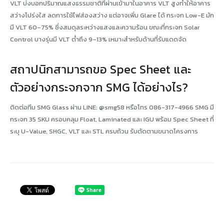
VLT บ่งบอกปริมาณแสงธรรมชาติที่ผ่านเข้ามาในอาคาร VLT สูงทำให้อาคาร
สว่างโปร่งใส ลดการใช้ไฟส่องสว่าง แต่อาจเพิ่ม Glare ได้ กระจก Low-E มัก
มี VLT 60–75% ซึ่งสมดุลระหว่างแสงและความร้อน ขณะที่กระจก Solar
Control บางรุ่นมี VLT ต่ำถึง 9–13% เหมาะสำหรับด้านที่รับแดดจัด
สถาปนิกสามารถขอ Spec Sheet และ
ตัวอย่างกระจกจาก SMG ได้อย่างไร?
ติดต่อทีม SMG Glass ผ่าน LINE: @smg58 หรือโทร 086-317-4966 SMG มี
กระจก 35 SKU ครอบคลุม Float, Laminated และ IGU พร้อม Spec Sheet ที่
ระบุ U-Value, SHGC, VLT และ STL ครบถ้วน รับตัดตามขนาดโครงการ