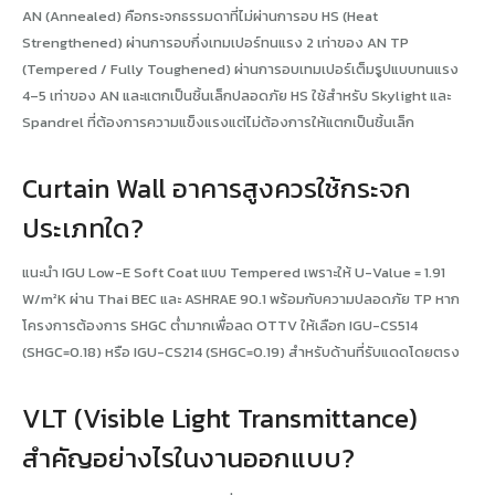
AN (Annealed) คือกระจกธรรมดาที่ไม่ผ่านการอบ HS (Heat
Strengthened) ผ่านการอบกึ่งเทมเปอร์ทนแรง 2 เท่าของ AN TP
(Tempered / Fully Toughened) ผ่านการอบเทมเปอร์เต็มรูปแบบทนแรง
4–5 เท่าของ AN และแตกเป็นชิ้นเล็กปลอดภัย HS ใช้สำหรับ Skylight และ
Spandrel ที่ต้องการความแข็งแรงแต่ไม่ต้องการให้แตกเป็นชิ้นเล็ก
Curtain Wall อาคารสูงควรใช้กระจก
ประเภทใด?
แนะนำ IGU Low-E Soft Coat แบบ Tempered เพราะให้ U-Value = 1.91
W/m²K ผ่าน Thai BEC และ ASHRAE 90.1 พร้อมกับความปลอดภัย TP หาก
โครงการต้องการ SHGC ต่ำมากเพื่อลด OTTV ให้เลือก IGU-CS514
(SHGC=0.18) หรือ IGU-CS214 (SHGC=0.19) สำหรับด้านที่รับแดดโดยตรง
VLT (Visible Light Transmittance)
สำคัญอย่างไรในงานออกแบบ?