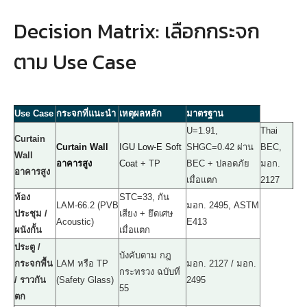
Decision Matrix: เลือกกระจก
ตาม Use Case
Use Case
กระจกที่แนะนำ
เหตุผลหลัก
มาตรฐาน
U=1.91,
Thai
Curtain
Curtain Wall
IGU
Low-E Soft
SHGC=0.42 ผ่าน
BEC,
Wall
อาคารสูง
Coat
+ TP
BEC + ปลอดภัย
มอก.
อาคารสูง
เมื่อแตก
2127
ห้อง
STC=33, กัน
LAM-66.2 (PVB
มอก. 2495, ASTM
ประชุม /
เสียง + ยึดเศษ
Acoustic)
E413
ผนังกั้น
เมื่อแตก
ประตู /
บังคับตาม กฎ
กระจกพื้น
LAM หรือ TP
มอก. 2127 / มอก.
กระทรวง ฉบับที่
/ ราวกัน
(Safety Glass)
2495
55
ตก